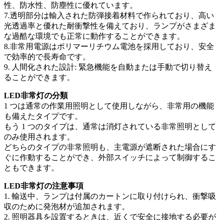
性、防水性、防塵性に優れています。
7.透明部分は輸入された防弾接着材料で作られており、高い
光透過率と優れた耐衝撃性を備えており、ランプがさまざま
な過酷な環境でも正常に動作することができます。
8.非常用電源はポリマーリチウム電池を採用しており、安全
で効率的で長寿命です。
9. 人間化された設計: 緊急機能を自動または手動で切り替え
ることができます。
LED非常灯の分類
1 つは通常の作業用照明として使用しながら、非常用の機能
も備えたタイプです。
もう 1 つのタイプは、通常は消灯されている非常照明として
のみ使用されます。
どちらのタイプの非常照明も、主電源が遮断された場合にす
ぐに作動することができ、外部スイッチによって制御するこ
ともできます。
LED非常灯の注意事項
1. 輸送中、ランプは付属のカートンに取り付けられ、衝撃吸
収のために発泡材が追加されます。
2. 照明器具を設置するときは、近くで安全に接地する必要が