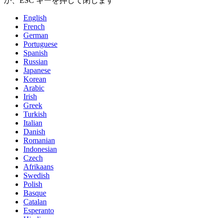
か、ESC キーを押して閉じます
English
French
German
Portuguese
Spanish
Russian
Japanese
Korean
Arabic
Irish
Greek
Turkish
Italian
Danish
Romanian
Indonesian
Czech
Afrikaans
Swedish
Polish
Basque
Catalan
Esperanto